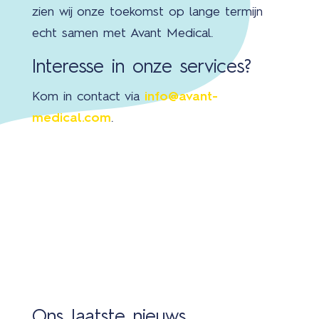
zien wij onze toekomst op lange termijn
echt samen met Avant Medical.
Interesse in onze services?
Kom in contact via
info@avant-
medical.com
.
Ons laatste nieuws