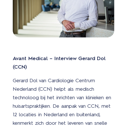
COV
19
Avant Medical – Interview Gerard Dol
Actu
(CCN)
Gerard Dol van Cardiologie Centrum
Nederland (CCN) helpt als medisch
technoloog bij het inrichten van klinieken en
huisartspraktijken. De aanpak van CCN, met
12 locaties in Nederland en buitenland,
À
kenmerkt zich door het leveren van snelle
prop