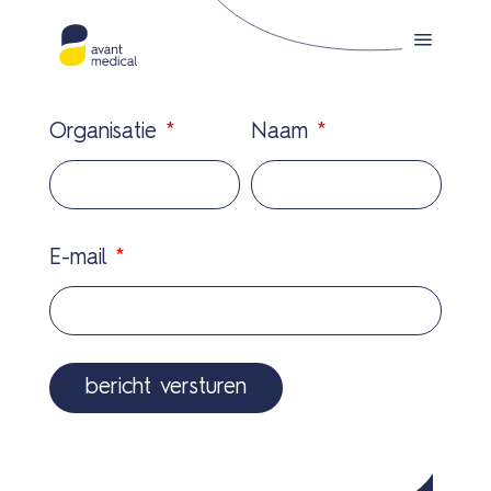
Organisatie
*
Naam
*
E-mail
*
Prod
Solu
COV
19