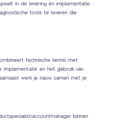
Ni
speelt in de levering en implementatie
agnostische tools te leveren die
Ov
on
 combineert technische kennis met
e implementatie en het gebruik van
We
Daarnaast werk je nauw samen met je
bij
oductspecialist/accountmanager binnen
Me