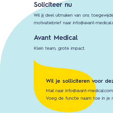
Soliciteer nu
Wil jij deel uitmaken van ons toegewij
motivatiebrief naar info@avant-medical
Avant Medical
Klein team, grote impact.
Wil je solliciteren voor de
Mail naar
info@avant-medical.co
Voeg de functie naam toe in je m